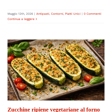
Maggio 12th, 2026
|
Antipasti
,
Contorni
,
Piatti Unici
|
0 Commenti
Continua a leggere
Zucchine ripiene vegetariane al forno
Antipasti
Contorni
Piatti Unici
Secondi
Zucchine ripiene vegetariane al forno