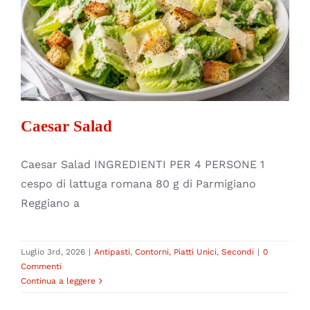
CONTATTI
Caesar Salad
Antipasti
Contorni
Piatti Unici
Secondi
Caesar Salad
Caesar Salad INGREDIENTI PER 4 PERSONE 1
cespo di lattuga romana 80 g di Parmigiano
Reggiano a
Luglio 3rd, 2026
|
Antipasti
,
Contorni
,
Piatti Unici
,
Secondi
|
0
Commenti
Continua a leggere