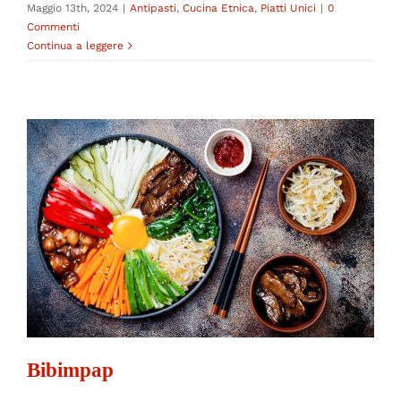
Maggio 13th, 2024
|
Antipasti
,
Cucina Etnica
,
Piatti Unici
|
0
Commenti
Continua a leggere
Bibimpap
Cucina Etnica
Piatti Unici
Bibimpap