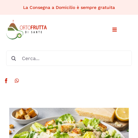
Salta
La Consegna a Domicilio è sempre gratuita
al
contenuto
Toggle
Navigation
HOME
Cerca
per:
CHI SIAMO
PRODOTTI DISPONIBILI
MERCATI RIONALI
RICETTE