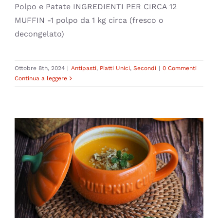
Polpo e Patate INGREDIENTI PER CIRCA 12
MUFFIN -1 polpo da 1 kg circa (fresco o
decongelato)
Ottobre 8th, 2024
|
Antipasti
,
Piatti Unici
,
Secondi
|
0 Commenti
Continua a leggere
Zuppa di Zucca
Halloween
Piatti Unici
Primi