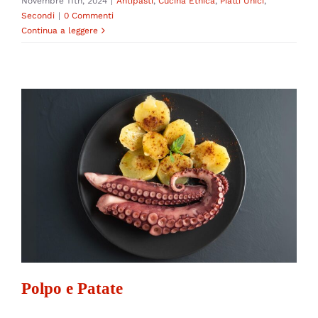
Novembre 11th, 2024
|
Antipasti
,
Cucina Etnica
,
Piatti Unici
,
Secondi
|
0 Commenti
Continua a leggere
Polpo e Patate
Antipasti
Piatti Unici
Secondi
Polpo e Patate