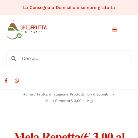
Salta
La Consegna a Domicilio è sempre gratuita
al
contenuto
Toggle
Navigation
HOME
Cerca
per:
CHI SIAMO
PRODOTTI DISPONIBILI
Home
Frutta di stagione
Prodotti non disponibili
Mela Renetta(€ 3,00 al Kg)
MERCATI RIONALI
RICETTE
Mela Renetta(€ 3,00 al