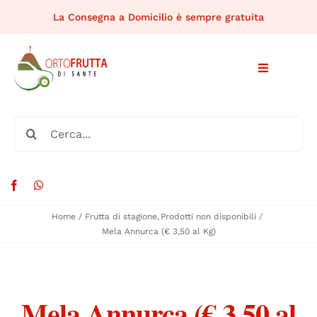
Salta
La Consegna a Domicilio è sempre gratuita
al
contenuto
Toggle
Navigation
HOME
Cerca
per:
CHI SIAMO
PRODOTTI DISPONIBILI
Home
Frutta di stagione
Prodotti non disponibili
Mela Annurca (€ 3,50 al Kg)
MERCATI RIONALI
RICETTE
Mela Annurca (€ 3,50 al