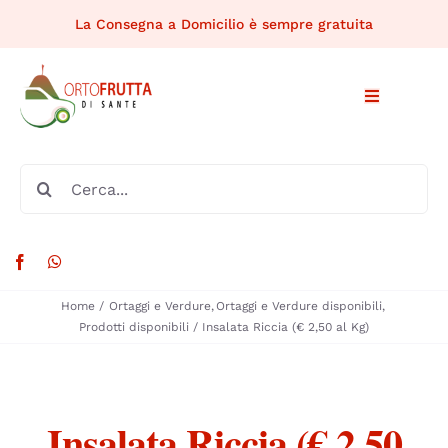
Salta
La Consegna a Domicilio è sempre gratuita
al
contenuto
Toggle
Navigation
HOME
Cerca
per:
CHI SIAMO
PRODOTTI DISPONIBILI
Home
Ortaggi e Verdure
Ortaggi e Verdure disponibili
Prodotti disponibili
Insalata Riccia (€ 2,50 al Kg)
MERCATI RIONALI
RICETTE
Insalata Riccia (€ 2,50