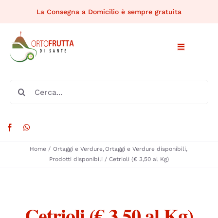
Salta
La Consegna a Domicilio è sempre gratuita
al
contenuto
Toggle
Navigation
HOME
Cerca
per:
CHI SIAMO
PRODOTTI DISPONIBILI
Home
Ortaggi e Verdure
Ortaggi e Verdure disponibili
Prodotti disponibili
Cetrioli (€ 3,50 al Kg)
MERCATI RIONALI
RICETTE
Cetrioli (€ 3,50 al Kg)